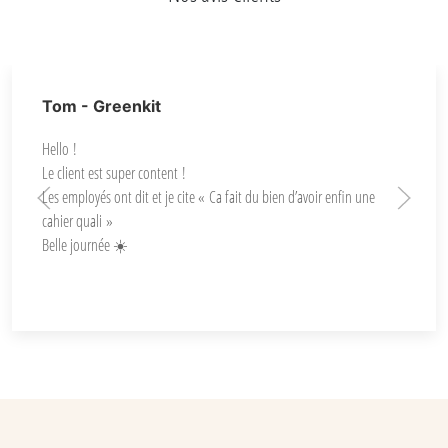
⭐⭐⭐⭐⭐
Tom - Greenkit
Hello !
Le client est super content !
Les employés ont dit et je cite « Ca fait du bien d’avoir enfin une
cahier quali »
Belle journée ☀️