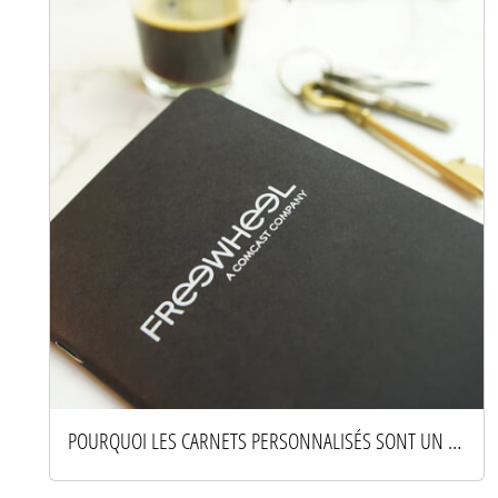
POURQUOI LES CARNETS PERSONNALISÉS SONT UN OUTIL DE MARQUE PUISSANT