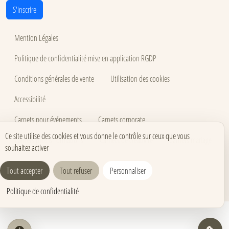
S'inscrire
Mention Légales
Politique de confidentialité mise en application RGDP
Conditions générales de vente
Utilisation des cookies
Accessibilité
Carnets pour événements
Carnets corporate
Ce site utilise des cookies et vous donne le contrôle sur ceux que vous
Carnets pros & formations
Carnets de créativité
Carnets mariage
souhaitez activer
Tout accepter
Tout refuser
Personnaliser
Politique de confidentialité