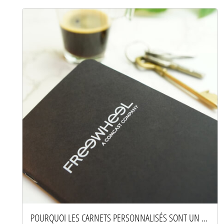
POURQUOI LES CARNETS PERSONNALISÉS SONT UN OUTIL DE MARQUE PUISSANT