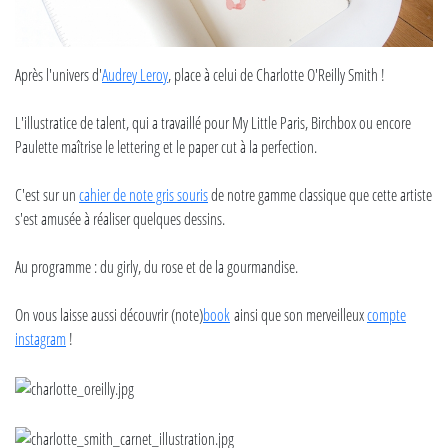
Après l'univers d'
Audrey Leroy
, place à celui de Charlotte O'Reilly Smith !
L'illustratice de talent, qui a travaillé pour My Little Paris, Birchbox ou encore
Paulette maîtrise le lettering et le paper cut à la perfection.
C'est sur un
cahier de note gris souris
de notre gamme classique que cette artiste
s'est amusée à réaliser quelques dessins.
Au programme : du girly, du rose et de la gourmandise.
On vous laisse aussi découvrir (note)
book
ainsi que son merveilleux
compte
instagram
!