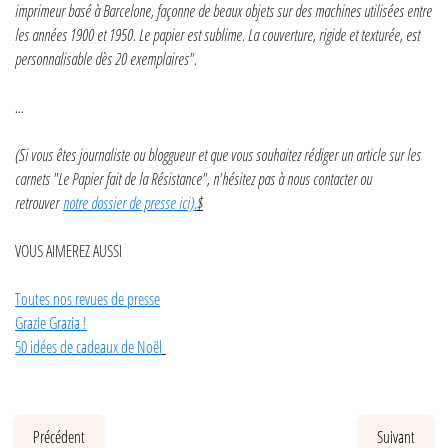
imprimeur basé à Barcelone, façonne de beaux objets sur des machines utilisées entre
les années 1900 et 1950. Le papier est sublime. La couverture, rigide et texturée, est
personnalisable dès 20 exemplaires".
...
(Si vous êtes journaliste ou bloggueur et que vous souhaitez rédiger un article sur les
carnets "Le Papier fait de la Résistance", n'hésitez pas à nous contacter ou
retrouver
notre dossier de presse ici).
$
VOUS AIMEREZ AUSSI
Toutes nos revues de presse
Grazie Grazia !
50 idées de cadeaux de Noël
Précédent
Suivant