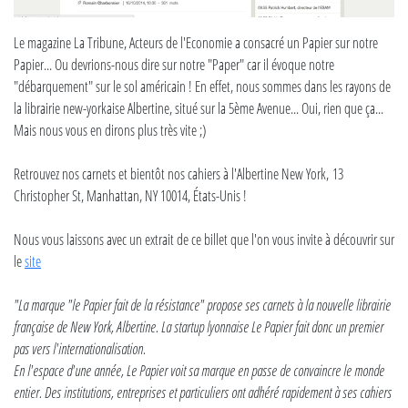
Le magazine La Tribune, Acteurs de l'Economie a consacré un Papier sur notre
Papier... Ou devrions-nous dire sur notre "Paper" car il évoque notre
"débarquement" sur le sol américain ! En effet, nous sommes dans les rayons de
la librairie new-yorkaise Albertine, situé sur la 5ème Avenue... Oui, rien que ça...
Mais nous vous en dirons plus très vite ;)
Retrouvez nos carnets et bientôt nos cahiers à l'Albertine New York, 13
Christopher St, Manhattan, NY 10014, États-Unis !
Nous vous laissons avec un extrait de ce billet que l'on vous invite à découvrir sur
le
site
"La marque "le Papier fait de la résistance" propose ses carnets à la nouvelle librairie
française de New York, Albertine. La startup lyonnaise Le Papier fait donc un premier
pas vers l'internationalisation.
En l'espace d'une année, Le Papier voit sa marque en passe de convaincre le monde
entier. Des institutions, entreprises et particuliers ont adhéré rapidement à ses cahiers