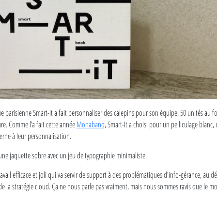
e parisienne Smart-It a fait personnaliser des calepins pour son équipe. 50 unités au f
re. Comme l’a fait cette année
Monabanq
, Smart-It a choisi pour un pelliculage blanc
erne à leur personnalisation.
’une jaquette
sobre avec un jeu de typographie minimaliste.
travail efficace et joli qui va servir de support à des problématiques d'info-gérance, au 
à de la stratégie cloud. Ça ne nous parle pas vraiment, mais nous sommes ravis que le