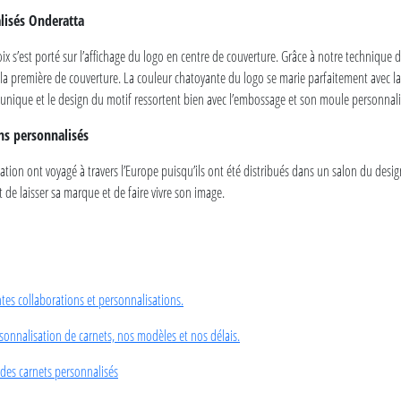
lisés Onderatta
oix s’est porté sur l’affichage du logo en centre de couverture. Grâce à notre technique 
 la première de couverture. La couleur chatoyante du logo se marie parfaitement avec la
 unique et le design du motif ressortent bien avec l’embossage et son moule personnali
ins personnalisés
tion ont voyagé à travers l’Europe puisqu’ils ont été distribués dans un salon du desi
 de laisser sa marque et de faire vivre son image.
es collaborations et personnalisations.
rsonnalisation de carnets, nos modèles et nos délais.
des carnets personnalisés