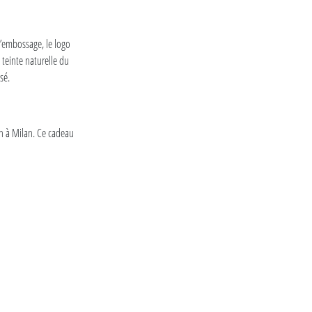
d’embossage, le logo
 teinte naturelle du
sé.
gn à Milan. Ce cadeau