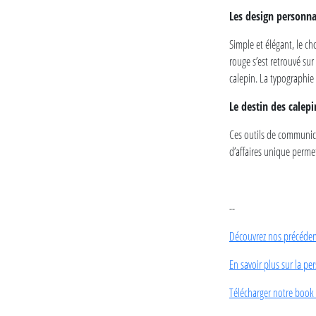
Les design personna
Simple et élégant, le ch
rouge s’est retrouvé sur
calepin. La typographie
Le destin des calep
Ces outils de communica
d’affaires unique permet
--
Découvrez nos précédent
En savoir plus sur la pe
Télécharger notre book 