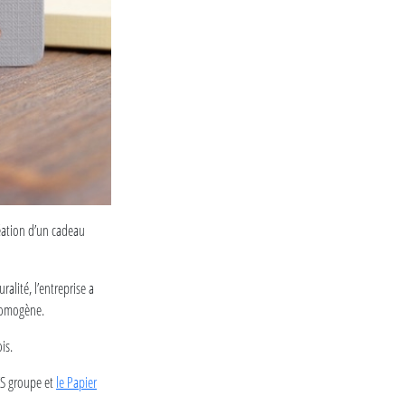
réation d’un cadeau
ralité, l’entreprise a
 homogène.
is.
KS groupe et
le Papier