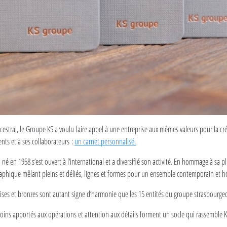
ncestral, le Groupe KS a voulu faire appel à une entreprise aux mêmes valeurs pour la c
ents et à ses collaborateurs :
un carnet personnalisé.
né en 1958 s’est ouvert à l’international et a diversifié son activité. En hommage à sa plu
aphique mêlant pleins et déliés, lignes et formes pour un ensemble contemporain et
grises et bronzes sont autant signe d’harmonie que les 15 entités du groupe strasbourgeo
soins apportés aux opérations et attention aux détails forment un socle qui rassemble 