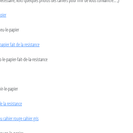
écéssaire, voici quelques photos des cahiers pour finir de vous convaincre... ;)