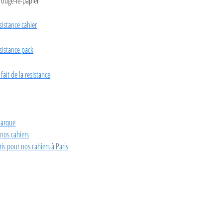
 marque
nos cahiers
is pour nos cahiers à Paris