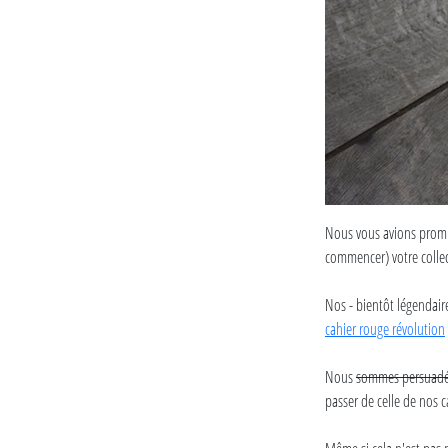
Nous vous avions promi
commencer) votre collec
Nos - bientôt légendaire
cahier rouge révolution
Nous
sommes persuad
passer de celle de nos ca