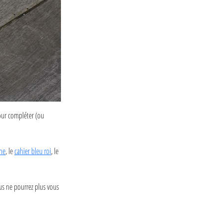
our compléter (ou
one
, le
cahier bleu roi
, le
us ne pourrez plus vous