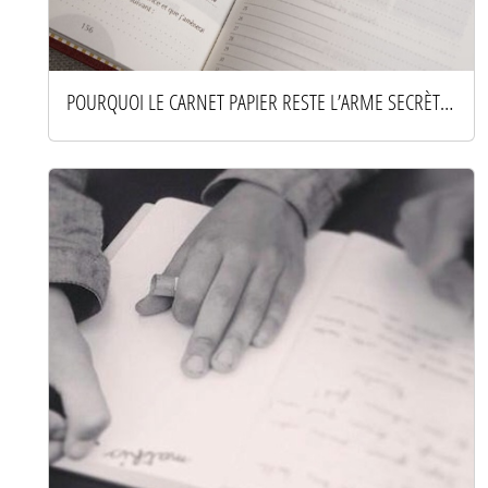
POURQUOI LE CARNET PAPIER RESTE L’ARME SECRÈTE DES ESPRITS PRODUCTIFS