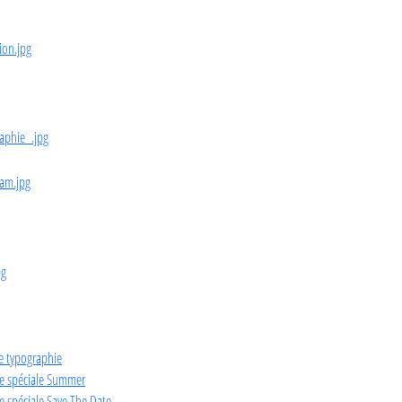
e typographie
ie spéciale Summer
e spéciale Save The Date