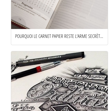
POURQUOI LE CARNET PAPIER RESTE L’ARME SECRÈTE DES ESPRITS PRODUCTIFS