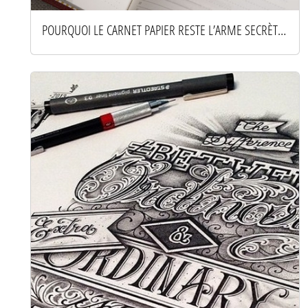
POURQUOI LE CARNET PAPIER RESTE L’ARME SECRÈTE DES ESPRITS PRODUCTIFS