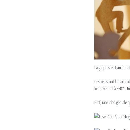
La graphiste et architec
Ces livres ont la partic
livre-éventail à 360°. U
Bref, une idée géniale q