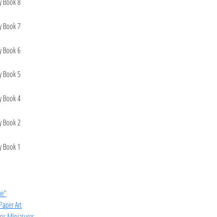
me"
Paper Art
ins Miniatures