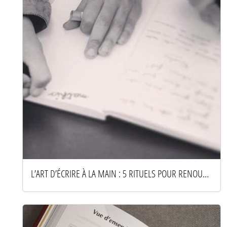
L’ART D’ÉCRIRE À LA MAIN : 5 RITUELS POUR RENOUER AVEC LE PAPIER