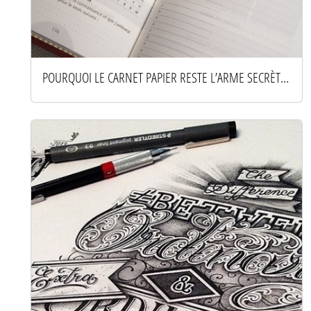
POURQUOI LE CARNET PAPIER RESTE L’ARME SECRÈTE DES ESPRITS PRODUCTIFS