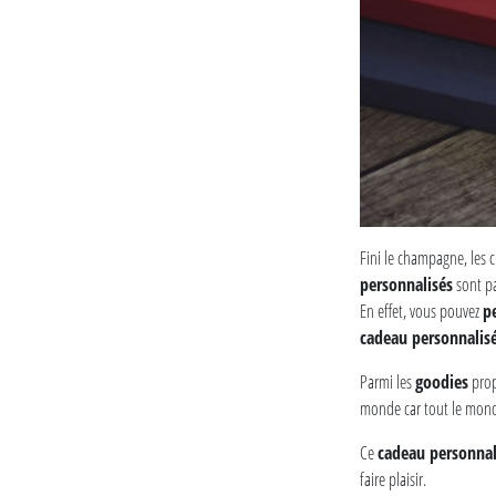
Fini le champagne, les 
personnalisés
sont pa
En effet, vous pouvez
p
cadeau personnalis
Parmi les
goodies
prop
monde car tout le mond
Ce
cadeau personnal
faire plaisir.