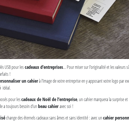
clés USB pour les
cadeaux d’entreprises
… Pour miser sur l’originalité et les valeurs s
rfaits !
ersonnaliser un cahier
à l’image de votre entreprise en y apposant votre logo par ex
é
idéal.
osés pour les
cadeaux de Noël de l’entreprise
, un cahier marquera la surprise et 
e a toujours besoin d’un
beau cahier
avec soi !
isé
change des éternels cadeaux sans âmes et sans identité : avec un
cahier personn