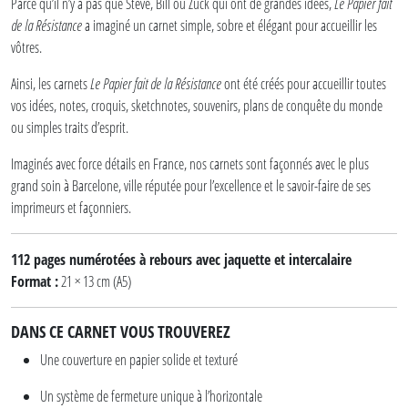
Parce qu’il n’y a pas que Steve, Bill ou Zuck qui ont de grandes idées,
Le Papier fait
de la Résistance
a imaginé un carnet simple, sobre et élégant pour accueillir les
vôtres.
Ainsi, les carnets
Le Papier fait de la Résistance
ont été créés pour accueillir toutes
vos idées, notes, croquis, sketchnotes, souvenirs, plans de conquête du monde
ou simples traits d’esprit.
Imaginés avec force détails en France, nos carnets sont façonnés avec le plus
grand soin à Barcelone, ville réputée pour l’excellence et le savoir-faire de ses
imprimeurs et façonniers.
112 pages numérotées à rebours avec jaquette et intercalaire
Format :
21 × 13 cm (A5)
DANS CE CARNET VOUS TROUVEREZ
Une couverture en papier solide et texturé
Un système de fermeture unique à l’horizontale