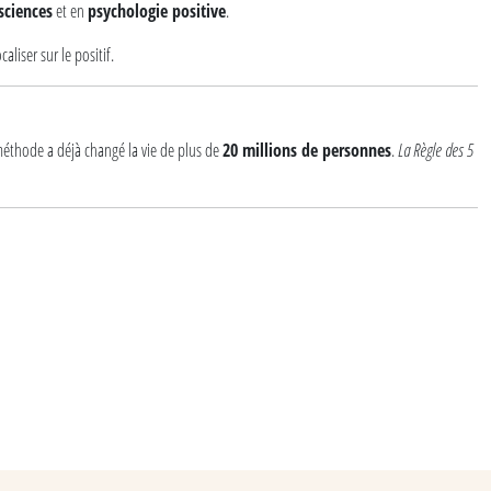
sciences
et en
psychologie positive
.
liser sur le positif.
méthode a déjà changé la vie de plus de
20 millions de personnes
.
La Règle des 5