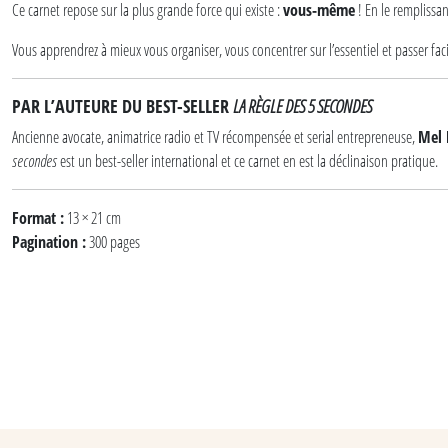
Ce carnet repose sur la plus grande force qui existe :
vous-même
! En le remplissan
Vous apprendrez à mieux vous organiser, vous concentrer sur l’essentiel et passer fac
PAR L’AUTEURE DU BEST-SELLER
LA RÈGLE DES 5 SECONDES
Ancienne avocate, animatrice radio et TV récompensée et serial entrepreneuse,
Mel 
secondes
est un best-seller international et ce carnet en est la déclinaison pratique.
Format :
13 × 21 cm
Pagination :
300 pages