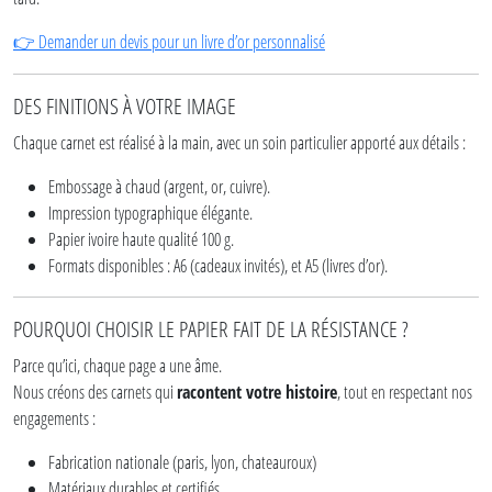
Demander un devis pour un livre d’or personnalisé
👉
DES FINITIONS À VOTRE IMAGE
Chaque carnet est réalisé à la main, avec un soin particulier apporté aux détails :
Embossage à chaud (argent, or, cuivre).
Impression typographique élégante.
Papier ivoire haute qualité 100 g.
Formats disponibles : A6 (cadeaux invités), et A5 (livres d’or).
POURQUOI CHOISIR LE PAPIER FAIT DE LA RÉSISTANCE ?
Parce qu’ici, chaque page a une âme.
Nous créons des carnets qui
racontent votre histoire
, tout en respectant nos
engagements :
Fabrication nationale (paris, lyon, chateauroux)
Matériaux durables et certifiés.