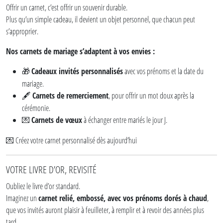
Offrir un carnet, c’est offrir un souvenir durable.
Plus qu’un simple cadeau, il devient un objet personnel, que chacun peut
s’approprier.
Nos carnets de mariage s’adaptent à vos envies :
Cadeaux invités personnalisés
avec vos prénoms et la date du
🎁
mariage.
Carnets de remerciement
, pour offrir un mot doux après la
🖋️
cérémonie.
Carnets de vœux
à échanger entre mariés le jour J.
💌
Créez votre carnet personnalisé dès aujourd’hui
💌
VOTRE LIVRE D’OR, REVISITÉ
Oubliez le livre d’or standard.
Imaginez un
carnet relié, embossé, avec vos prénoms dorés à chaud
,
que vos invités auront plaisir à feuilleter, à remplir et à revoir des années plus
tard.