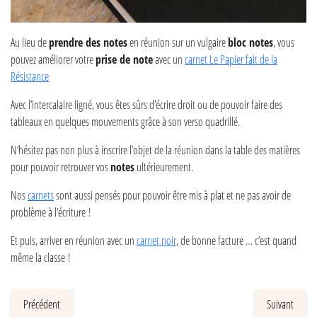
Au lieu de
prendre des notes
en réunion sur un vulgaire
bloc notes
, vous
pouvez améliorer votre
prise de note
avec un
carnet Le Papier fait de la
Résistance
Avec l’intercalaire ligné, vous êtes sûrs d’écrire droit ou de pouvoir faire des
tableaux en quelques mouvements grâce à son verso quadrillé.
N’hésitez pas non plus à inscrire l’objet de la réunion dans la table des matières
pour pouvoir retrouver vos
notes
ultérieurement.
Nos
carnets
sont aussi pensés pour pouvoir être mis à plat et ne pas avoir de
problème à l’écriture !
Et puis, arriver en réunion avec un
carnet noir
, de bonne facture … c’est quand
même la classe !
Précédent
Suivant