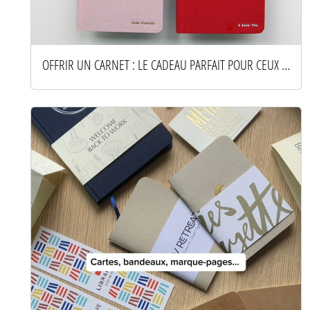
OFFRIR UN CARNET : LE CADEAU PARFAIT POUR CEUX QUI AIMENT ÉCRIRE, RÊVER ET CRÉER