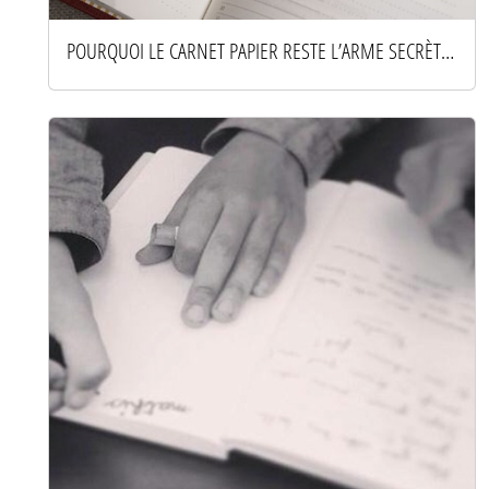
POURQUOI LE CARNET PAPIER RESTE L’ARME SECRÈTE DES ESPRITS PRODUCTIFS