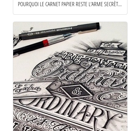
POURQUOI LE CARNET PAPIER RESTE L’ARME SECRÈTE DES ESPRITS PRODUCTIFS