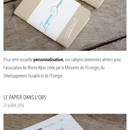
Pour cette nouvelle
personnalisation
, nos calepins deviennent aériens pour
l'association Air Rhone Alpes créée par le Ministère de l'Ecologie, du
Développement Durable et de l'Energie.
C'est pour célébrer la fusion entre ATMO et Air Rhone Alpes que ces calepins ont
LE PAPIER DANS L'OBS
été imagines
27 Juillet 2016
Nous sommes ravis de participer à notre échelle à la qualité de l'air avec cette
collaboration inspirée (vous avez la blague?) :)