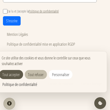
PAGES 79 & 78
J’ai lu et j’accepte la
Politique de confidentialité
S'inscrire
PAGES 83 & 82
Mention Légales
Politique de confidentialité mise en application RGDP
PAGES 87 & 86
Conditions générales de vente
Utilisation des cookies
Ce site utilise des cookies et vous donne le contrôle sur ceux que vous
souhaitez activer
Accessibilité
Carnets pour événements
Carnets corporate
Tout accepter
Tout refuser
Personnaliser
PAGES 91 & 90
Carnets pros & formations
Carnets de créativité
Carnets mariage
Politique de confidentialité
PAGES 93 & 92