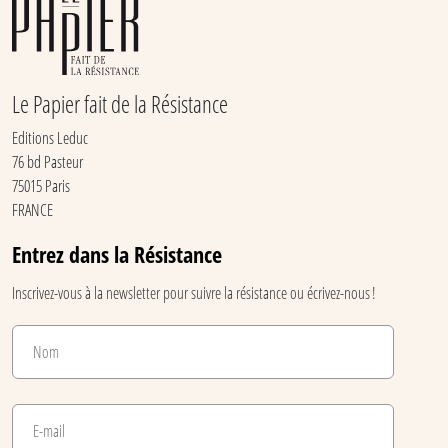
PAGES 69 ET 68
Le Papier fait de la Résistance
PAGES 71 & 70
Editions Leduc
76 bd Pasteur
75015 Paris
FRANCE
PAGES 73 & 72
Entrez dans la Résistance
Inscrivez-vous à la newsletter pour suivre la résistance ou écrivez-nous !
PAGES 75 & 74
PAGES 77 & 76