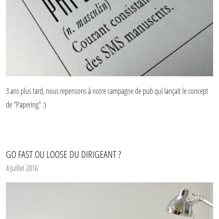
Et pour avoir des informations sur les personnalisations de carnets, calepins,
cahiers... envoyez un mail à
contact@le-papier.fr
3 ans plus tard, nous repensons à notre campagne de pub qui lançait le concept
de "Papering" :)
...
GO FAST OU LOOSE DU DIRIGEANT ?
"À l'heure où le monde est plus connecté que jamais, Le Papier fait de la
4 Juillet 2016
Résistance, jeune marque de
carnets d'écriture
, carnets de notes ou croquis, lance
le pari audacieux de remettre l'écriture, la vraie, au goût du jour.
À travers une campagne de pub fraîche et décalée, Le Papier se pose pour une fois