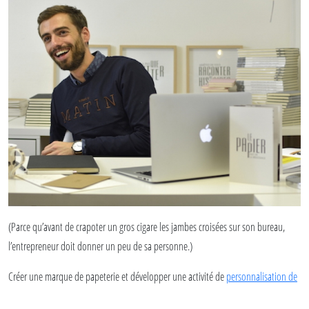
en allié du digital, et propose un nouveau réflexe, simple et accessible à tous :
répondre aux SMS par un SMS écrit à la mano permettant donc au papier et au
digital d'enterrer enfin la hache de guerre".
(Parce qu’avant de crapoter un gros cigare les jambes croisées sur son bureau,
l’entrepreneur doit donner un peu de sa personne.)
Créer une marque de papeterie et développer une activité de
personnalisation de
carnets
pour les entreprises suppose d’avoir une logistique bien huilée, depuis le