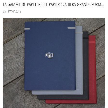
idéal.
LA GAMME DE PAPETERIE LE PAPIER : CAHIERS GRANDS FORMATS
25 Février 2012
Parmi les
goodies
proposés pour les
cadeaux de Noël de l’entreprise
, un
cahier marquera la surprise et la satisfaction de tout le monde car tout le monde a
toujours besoin d’un
beau cahier
avec soi !
Ce
cadeau personnalisé
change des éternels cadeaux sans âmes et sans
identité : avec un
cahier personnalisé
, vous êtes sûrs de faire plaisir.
Pour
personnaliser votre cadeau d’entreprise
, n’hésitez pas à nous
demander un
devis
!