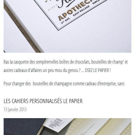
Ras la casquette des sempiternelles boîtes de chocolats, bouteilles de champ' et
autres cadeaux d'affaires un peu mou du genou ? ... OSEZ LE PAPIER !
Pour changer des bouteilles de champagne comme cadeau d’entreprise, sans
laisser de côté la qualité et le haut de gamme, nous vous proposons des
carnets
LES CAHIERS PERSONNALISÉS LE PAPIER
personnalisés
.
13 Janvier 2013
Vous pouvez
personnaliser des carnets Le Papier fait de la Résistance
. Seulement
la jaquette, ou toute la couverture, faites marcher votre imagination (ou la
nôtre !)