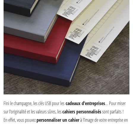
Ce cadeau, qui sort de l’ordinaire, qui est plus personnalisé qu’une clé USB, plaira
à vos clients, et à vos employés. Ce
cadeau d’affaires
est un cadeau parfait
pour les fêtes de fin d’années comme Noël et le Nouvel An ou l'anniversaire de
votre entreprise !
Entièrement personnalisables, ces
carnets
feront leur petit effet pour vos
événements
, inaugurations, lancements de produit, voeux de fin d'année,…
Autant d’occasions qui nécessitent d’avoir les bonnes idées…
Ne cherchez plus midi à 14h, allez prendre un café, Le Papier s’occupe de tout !
Quelques photos de nos carnets personnalisés:
Fini le champagne, les clés USB pour les
cadeaux d’entreprises
… Pour miser
sur l’originalité et les valeurs sûres, les
cahiers personnalisés
sont parfaits !
En effet, vous pouvez
personnaliser un cahier
à l’image de votre entreprise en
y apposant votre logo par exemple. Cela fait donc un
cadeau personnalisé