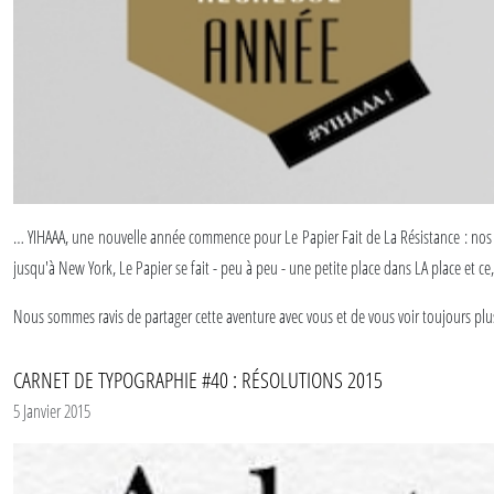
… YIHAAA, une nouvelle année commence pour Le Papier Fait de La Résistance : no
jusqu'à New York, Le Papier se fait - peu à peu - une petite place dans LA place et c
Nous sommes ravis de partager cette aventure avec vous et de vous voir toujours plu
Le Papier continue sa résistance une année de plus et nous en profitons pour vous 
CARNET DE TYPOGRAPHIE #40 : RÉSOLUTIONS 2015
5 Janvier 2015
Que cette année soit l'occasion de belles rencontres, de la réalisation de tous vos p
(#oupas ;))
Nos résolutions de notre côté :