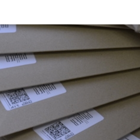
us faire de ce cahier. Chez Le Papier, on sera plutôt du genre à y planifier ce qui se tr
tance, si ce n'est pas encore fait. ;-)
ts:
ur gagner un cahier @lepapier_ sur leur blog
http://bit.ly/1CzJxo5
! "
 côté ! ;)
faire parvenir le cahier de la couleur de votre choix !
ADORÉ vous lire !