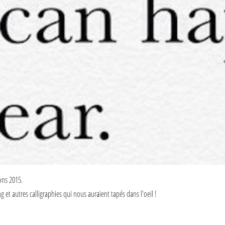
que faire ce qu'on aime c'est déjà une sacrée bonne résolution (et la seule que nous so
tte année ? ;)
.*
ec le hashtag #RésolutionsEnCarton et pour les plus résistants d'entre vous, envoyez un mail
ions 2015.
ng et autres calligraphies qui nous auraient tapés dans l'oeil !