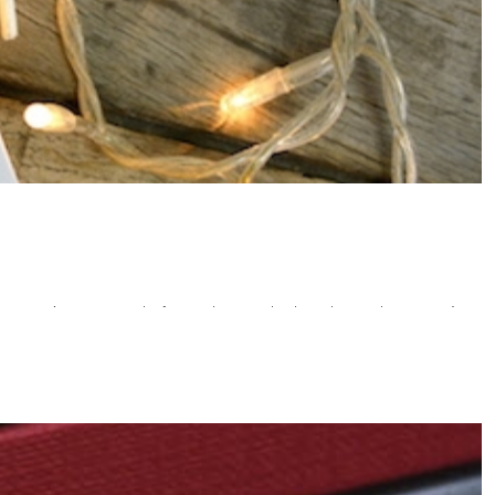
ette année encore…;)) ), bref un Noël avec son lot d’anecdotes et de souvenirs à