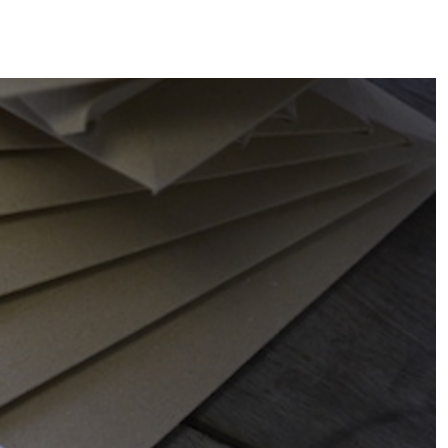
ame dans notre QG, le tout grâce à des listes interminables de choses à faire, et vous