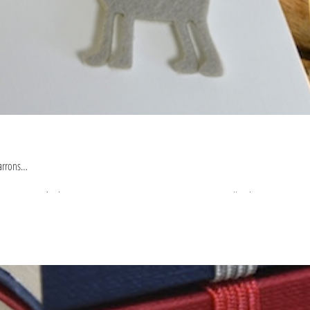
marrons…
agique auprès de ceux qui comptent (mais aussi ceux que vous allez devoir supporter c