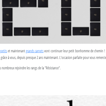
s
petits
et maintenant
grands carnets
vont continuer leur petit bonhomme de chemin ! S
e, grâce à vous, depuis presque 2 ans maintenant. L'occasion parfaite pour vous remercie
s nombreux rejoindre les rangs de la "Résistance".
souhaiter une belle et heureuse année pour vous et ceux que vous aimez pour l'année 2
rojets, qu'elle soit remplie de bonheurs quotidiens et de bonnes résolutions... qu'il fa