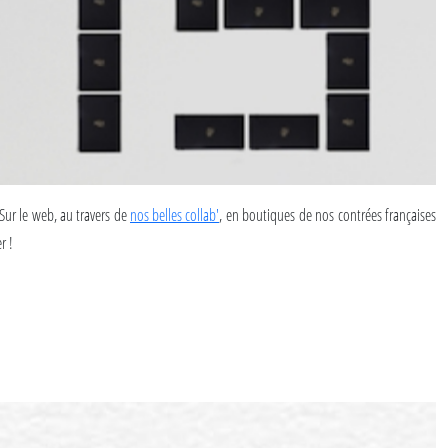
ur le web, au travers de
nos belles collab'
, en boutiques de nos contrées françaises
r !
015.
ut à tout prix coucher sur Le Papier, pour vous rendre compte que vous les avez tenues