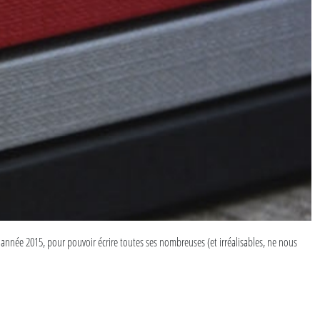
année 2015, pour pouvoir écrire toutes ses nombreuses (et irréalisables, ne nous