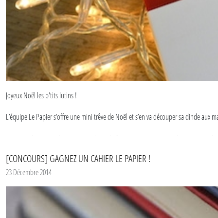
Toutes nos sélections de typographie
Sélection de typo spéciale Christmas
Le café en typographie !
Joyeux Noël les p'tits lutins !
L’équipe Le Papier s’offre une mini trêve de Noël et s’en va découper sa dinde aux 
On en profite, entre deux « tartinades » de foie gras pour vous souhaiter un Noël M
consigner dans vos jolis carnets et cahiers.
[CONCOURS] GAGNEZ UN CAHIER LE PAPIER !
23 Décembre 2014
Rendez-vous en 2015…un peu plus dodus !