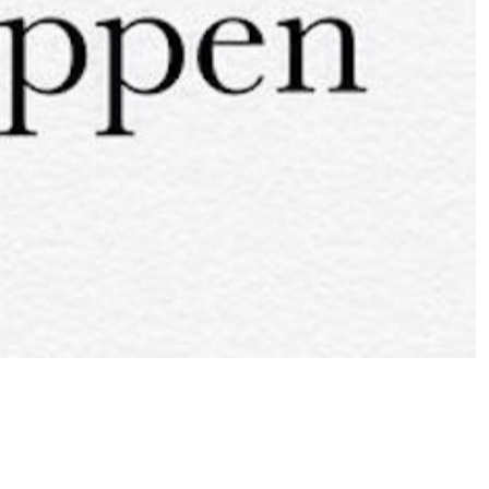
mmes certains de tenir !!)
 à
jane@le-papier.fr
!