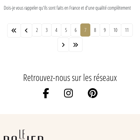
Dois-je vous rappeler qu'ils sont faits en France et d'une qualité complètement
dingue ? Non. Vous le savez.
2
3
4
5
6
7
8
9
10
11
Retrouvez-nous sur les réseaux