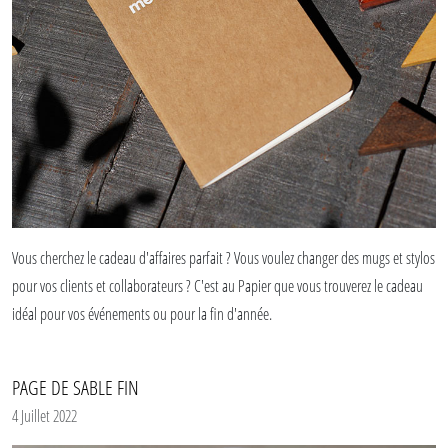
Vous cherchez le cadeau d'affaires parfait ? Vous voulez changer des mugs et stylos
pour vos clients et collaborateurs ? C'est au Papier que vous trouverez le cadeau
idéal pour vos événements ou pour la fin d'année.
Ici c'est beau, c'est quali, la fabrication est faite en France et la personnalisation
PAGE DE SABLE FIN
est faite main. Le Père Noël existe.
4 Juillet 2022